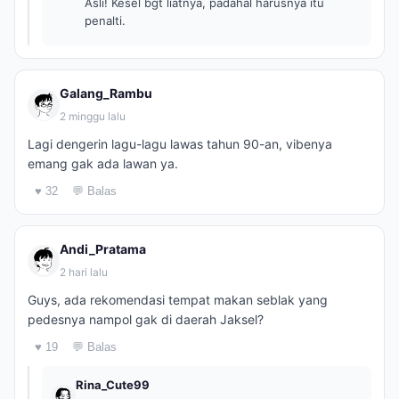
Asli! Kesel bgt liatnya, padahal harusnya itu
penalti.
Galang_Rambu
2 minggu lalu
Lagi dengerin lagu-lagu lawas tahun 90-an, vibenya
emang gak ada lawan ya.
♥ 32
💬 Balas
Andi_Pratama
2 hari lalu
Guys, ada rekomendasi tempat makan seblak yang
pedesnya nampol gak di daerah Jaksel?
♥ 19
💬 Balas
Rina_Cute99