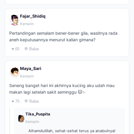
Fajar_Shidiq
Kemarin
Pertandingan semalam bener-bener gila, wasitnya rada
aneh keputusannya menurut kalian gimana?
♥ 65
💬 Balas
Maya_Sari
Kemarin
Seneng banget hari ini akhirnya kucing aku udah mau
makan lagi setelah sakit seminggu 🐱✨
♥ 75
💬 Balas
Tika_Puspita
Kemarin
Alhamdulillah, sehat-sehat terus ya anabulnya!