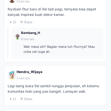
6 hari lalu
Nyobain fitur baru di 9sl tadi pagi, ternyata bisa dapet
banyak inspirasi buat dekor kamar.
♥ 15
💬 Balas
Bambang_H
6 hari lalu
Wah masa sih? Bagian mana tuh fiturnya? Mau
coba cari juga ah.
Hendra_Wijaya
5 hari lalu
Lagi iseng buka 9sl sambil nunggu jemputan, eh ketemu
komunitas hobi yang pas banget. Lumayan asik.
♥ 12
💬 Balas