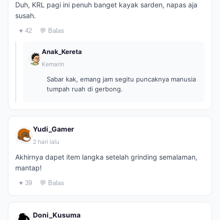
Duh, KRL pagi ini penuh banget kayak sarden, napas aja
susah.
♥ 42
💬 Balas
Anak_Kereta
Kemarin
Sabar kak, emang jam segitu puncaknya manusia
tumpah ruah di gerbong.
Yudi_Gamer
2 hari lalu
Akhirnya dapet item langka setelah grinding semalaman,
mantap!
♥ 39
💬 Balas
Doni_Kusuma