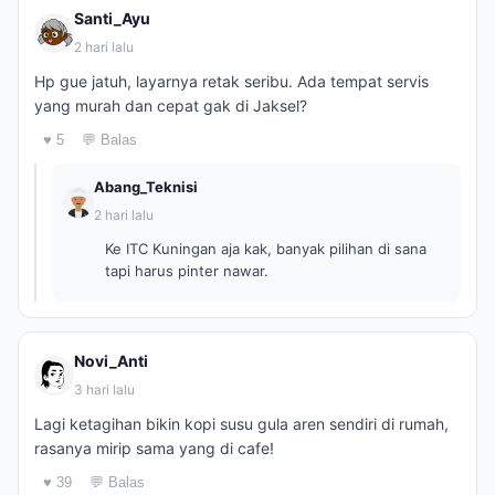
Santi_Ayu
2 hari lalu
Hp gue jatuh, layarnya retak seribu. Ada tempat servis
yang murah dan cepat gak di Jaksel?
♥ 5
💬 Balas
Abang_Teknisi
2 hari lalu
Ke ITC Kuningan aja kak, banyak pilihan di sana
tapi harus pinter nawar.
Novi_Anti
3 hari lalu
Lagi ketagihan bikin kopi susu gula aren sendiri di rumah,
rasanya mirip sama yang di cafe!
♥ 39
💬 Balas