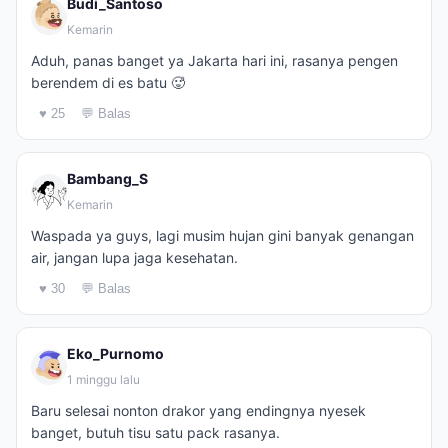
Budi_Santoso
Kemarin
Aduh, panas banget ya Jakarta hari ini, rasanya pengen
berendem di es batu 🥵
♥ 25
💬 Balas
Bambang_S
Kemarin
Waspada ya guys, lagi musim hujan gini banyak genangan
air, jangan lupa jaga kesehatan.
♥ 30
💬 Balas
Eko_Purnomo
1 minggu lalu
Baru selesai nonton drakor yang endingnya nyesek
banget, butuh tisu satu pack rasanya.