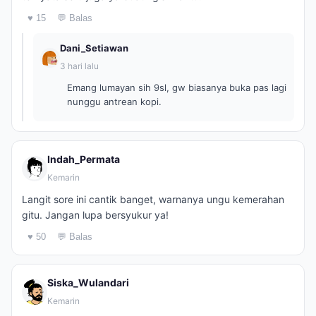
♥ 15
💬 Balas
Dani_Setiawan
3 hari lalu
Emang lumayan sih 9sl, gw biasanya buka pas lagi
nunggu antrean kopi.
Indah_Permata
Kemarin
Langit sore ini cantik banget, warnanya ungu kemerahan
gitu. Jangan lupa bersyukur ya!
♥ 50
💬 Balas
Siska_Wulandari
Kemarin