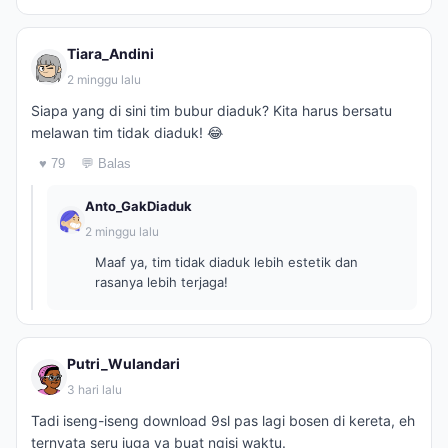
Tiara_Andini
2 minggu lalu
Siapa yang di sini tim bubur diaduk? Kita harus bersatu
melawan tim tidak diaduk! 😂
♥ 79
💬 Balas
Anto_GakDiaduk
2 minggu lalu
Maaf ya, tim tidak diaduk lebih estetik dan
rasanya lebih terjaga!
Putri_Wulandari
3 hari lalu
Tadi iseng-iseng download 9sl pas lagi bosen di kereta, eh
ternyata seru juga ya buat ngisi waktu.