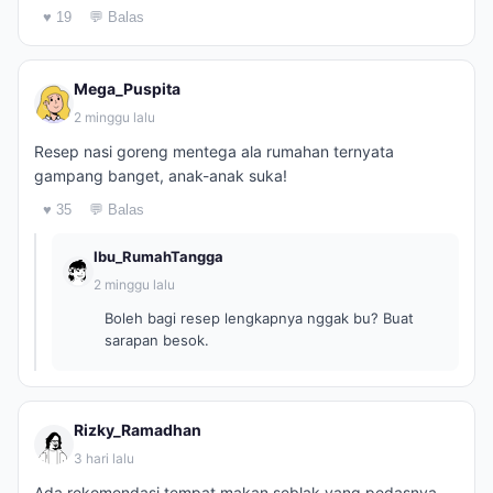
♥ 19
💬 Balas
Mega_Puspita
2 minggu lalu
Resep nasi goreng mentega ala rumahan ternyata
gampang banget, anak-anak suka!
♥ 35
💬 Balas
Ibu_RumahTangga
2 minggu lalu
Boleh bagi resep lengkapnya nggak bu? Buat
sarapan besok.
Rizky_Ramadhan
3 hari lalu
Ada rekomendasi tempat makan seblak yang pedasnya