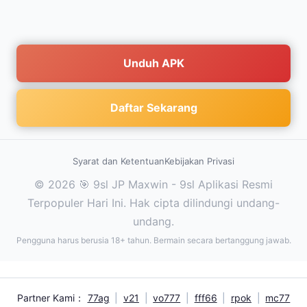
Unduh APK
Daftar Sekarang
Syarat dan Ketentuan
Kebijakan Privasi
© 2026 🎯 9sl JP Maxwin - 9sl Aplikasi Resmi
Terpopuler Hari Ini. Hak cipta dilindungi undang-
undang.
Pengguna harus berusia 18+ tahun. Bermain secara bertanggung jawab.
Partner Kami：
77ag
|
v21
|
vo777
|
fff66
|
rpok
|
mc77