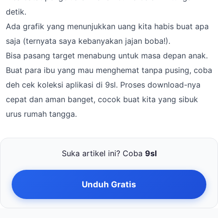
detik.
Ada grafik yang menunjukkan uang kita habis buat apa
saja (ternyata saya kebanyakan jajan boba!).
Bisa pasang target menabung untuk masa depan anak.
Buat para ibu yang mau menghemat tanpa pusing, coba
deh cek koleksi aplikasi di 9sl. Proses download-nya
cepat dan aman banget, cocok buat kita yang sibuk
urus rumah tangga.
Suka artikel ini? Coba
9sl
Unduh Gratis